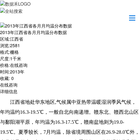
首页
数据产品
2013年江西省各月月均温分布数据
2013年江西省各月月均温分布数据
区域
:
江西省
浏览
:
2581
格式
:
栅格
尺度
:
1千米
价格
:
在线咨询
时间
:
2013年
收藏
:
0
在线咨询
详细信息
江西省地处华东地区,气候属中亚热带温暖湿润季风气候，
年均温约16.3-19.5℃，一般自北向南递增。赣东北、赣西北山区
与鄱阳湖平原，年均温为16.3-17.5℃，赣南盆地则为19.0-
19.5℃。夏季较长，7月均温，除省境周围山区在26.9-28.0℃外，