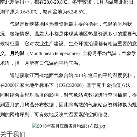
南北差异很小，都在28.0-29.8℃。冬季较短，1月均温赣北鄱阳
湖平原为3.6-5.0℃，赣南盆地为6.2-8.5℃。
气温是反映某地区热量资源最主要的指标，气温的平均状
况、极端情况、温差大小都是体现某地区热量资源多少的重要气
候特征量，它对农业生产建设、生态环境治理都有相当重要的意
义。
月均温
（Month mean temperature）全称月平均气温，气象学
术语，指一月所有日气温的平均气温
。
通过获取江西省地面气象台站2013年逐日的平均温度资料，
在2000国家大地坐标系下（CGCS2000）基于克里金插值方法，
同时结合高程对温度的影响，对气象站点数据进行空间插值，得
到逐月的月均温分布数据，因此将离散的气象站点资料转换为规
则的网格序列，可有效地反映气温要素的空间信息。
关于我们