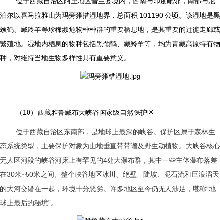
位于西藏自治区阿里地区普兰县境内，西南与印度毗邻，南部与尼
泊尔以喜马拉雅山为玛旁雍措湿地界，总面积 101190 公顷。该湿地是黑
颈鹤、藏羚羊等珍稀濒危物种种群的重要栖息地，是其重要的迁徙走廊或
繁殖地。湿地内栖息的物种包括黑颈鹤、藏羚羊等，均为青藏高原特有物
种，对维持当地生物多样性具有重要意义。
（10）西藏雅鲁藏布大峡谷国家级自然保护区
位于西藏自治区东南部，是地球上最深的峡谷。保护区属于森林生
态系统类型，主要保护对象为山地垂直带带谱及野生动植物。大峡谷核心
无人区河段的峡谷河床上有罕见的4处大瀑布群，其中一些主体瀑布落差
在30米~50米之间。整个峡谷地区冰川、绝壁、陡坡、泥石流和巨浪滔天
的大河交错在一起，环境十分恶劣。许多地区至今仍无人涉足，堪称“地
球上最后的秘境”。