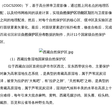
（CGCS2000）下，基于高分辨率卫星影像，通过图上同名点的地理匹
配，以及经纬网格间的误差计算，实现
自然保护区功能区划
图
与卫星影像
之间的地理配准。然后，对每个自然保护区的核心区、缓冲区及实验区进
行面状要素矢量化。最后，对面状要素进行拓扑检查，修改合格后，完成
西藏省国家级
自然保护区分布
数据的制作，共计11个国家级自然保护
区。
（1）西藏拉鲁湿地国家级自然保护区
位于西藏自治区首府拉萨市市区西北，呈东西带状分布。主要保护
对象为高寒湿地生态系统 ，是典型的青藏高原湿地，属于芦苇泥炭沼
泽，被誉为拉萨的“大氧吧”，有“拉萨之肺”、“天然氧吧”之称。是典型的
青藏高原湿地，属于芦苇泥炭沼泽，湿润的气候和丰美的水草在高原上十
分难得，每年引来大批赤麻鸭、黄鸭、西藏毛腿沙鸡、斑头雁、棕头鸥、
戴胜、百灵和云雀等各种野生鸟类。