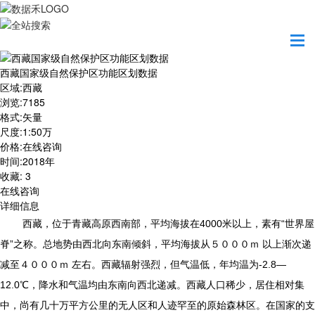
首页
数据产品
西藏国家级自然保护区功能区划数据
西藏国家级自然保护区功能区划数据
区域
:
西藏
浏览
:
7185
格式
:
矢量
尺度
:
1:50万
价格
:
在线咨询
时间
:
2018年
收藏
:
3
在线咨询
详细信息
西藏，位于青藏高原西南部，平均海拔在4000米以上，素有“世界屋
脊”之称。总地势由西北向东南倾斜，平均海拔从５０００ｍ 以上渐次递
减至４０００ｍ 左右。西藏辐射强烈，但气温低，年均温为-2.8—
12.0℃，降水和气温均由东南向西北递减。西藏人口稀少，居住相对集
中，尚有几十万平方公里的无人区和人迹罕至的原始森林区。在国家的支