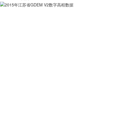
2015年江苏省GDEM V2数字高程数据
3622
0
0
自营
2015年山东省GDEM V2数字高程数据
3518
0
0
自营
2015年四川省GDEM V2数字高程数据
4155
1
0
自营
京津冀ASTER GDEM v3数字高程数据
4717
0
0
自营
关于我们
用户服务
服务支持
友情链接
公司简介
买家指南
服务协议
国家统计局
电话：010-53689
新闻动态
常见问题
隐私声明
中国农业科学院
联系我们
中国资源卫星应用中心
加入茗禾
中国科学院空天信息研究院
邮箱：service@dat