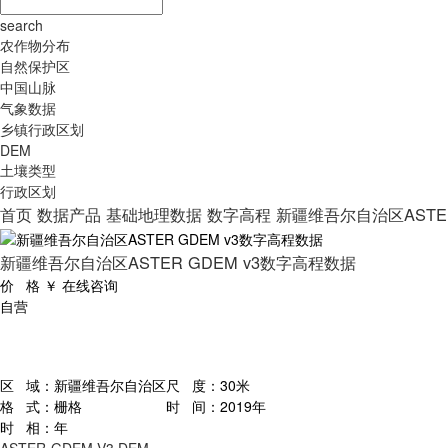
search
农作物分布
自然保护区
中国山脉
气象数据
乡镇行政区划
DEM
土壤类型
行政区划
首页
数据产品
基础地理数据
数字高程
新疆维吾尔自治区ASTER
新疆维吾尔自治区ASTER GDEM v3数字高程数据
价 格
￥
在线咨询
自营
区 域：
新疆维吾尔自治区
尺 度：
30米
格 式：
栅格
时 间：
2019年
时 相：
年
ASTER-GDEM V3
DEM