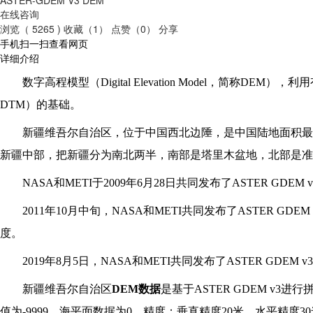
在线咨询
浏览（ 5265 )
收藏（1）
点赞（0）
分享
手机扫一扫查看网页
详细介绍
数字高程模型（Digital Elevation Model，简称D
DTM）的基础。
新疆维吾尔自治区，位于中国西北边陲，是中国陆地面积最
新疆中部，把新疆分为南北两半，南部是塔里木盆地，北部是准
NASA
和METI于2009年6月28日共同发布了ASTER G
2011
年10月中旬，NASA和METI共同发布了ASTER 
度。
2019
年8月5日，NASA和METI共同发布了ASTER G
新疆维吾尔自治区
DEM数据
是基于ASTER GDEM v3
值为-9999，海平面数据为0。精度：垂直精度20米，水平精度3