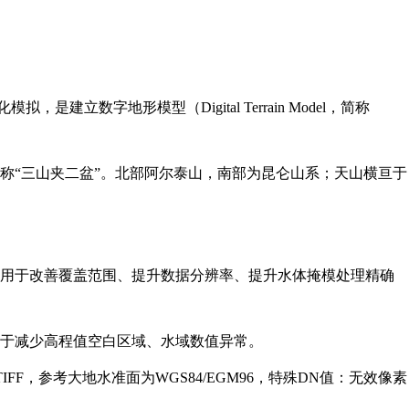
是建立数字地形模型（Digital Terrain Model，简称
称“三山夹二盆”。北部阿尔泰山，南部为昆仑山系；天山横亘于
据，主要用于改善覆盖范围、提升数据分辨率、提升水体掩模处理精确
主要用于减少高程值空白区域、水域数值异常。
TIFF，参考大地水准面为WGS84/EGM96，特殊DN值：无效像素