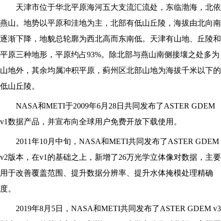
天津市位于华北平原海河五大支流汇流处，东临渤海，北依
燕山。地势以平原和洼地为主，北部有低山丘陵，海拔由北向南
逐渐下降，地貌总轮廓为西北高而东南低。天津有山地、丘陵和
平原三种地形，平原约占93%。除北部与燕山南侧接壤之处多为
山地外，其余均属冲积平原，蓟州区北部山地为海拔千米以下的
低山丘陵。
NASA
和METI于2009年6月28日共同发布了ASTER GDEM
v1数据产品，并宣布向全球用户免费开放下载使用。
2011
年10月中旬，NASA和METI共同发布了ASTER GDEM
v2版本，在v1的基础之上，新增了26万光学立体像对数据，主要
用于改善覆盖范围、提升数据分辨率、提升水体掩模处理精确
度。
2019
年8月5日，NASA和METI共同发布了ASTER GDEM v3