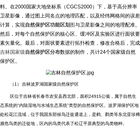
料。在2000国家大地坐标系（CGCS2000）下，基于高分辨率
卫星影像，通过图上同名点的地理匹配，以及经纬网格间的误差
计算，实现
自然保护区功能区划
图
与卫星影像之间的地理配准。
然后，对每个自然保护区的核心区、缓冲区及实验区进行面状要
素矢量化。最后，对面状要素进行拓扑检查，修改合格后，完成
吉林国家级
自然保护区分布
数据的制作，共计24个国家级自然
保护区。
（1）
吉林波罗湖国家级自然保护区
区位于吉林省长春市农安县西北部，面积24915公顷，属于自然生
态系统的“内陆湿地与水域生态系统”类型的自然保护区。波罗湖保护区地
处松花江流域，位于我国东部候鸟迁徙通道上，是鹤、鹳类等东北亚珍稀
濒危鸟类的迁徙地，区内的鸟类代表了松辽平原典型的鸟类物种。