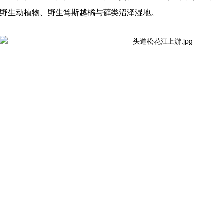
野生动植物、野生笃斯越橘与藓类沼泽湿地。