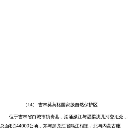
（14）
吉林莫莫格国家级自然保护区
位于吉林省白城市镇赉县，汹涌嫩江与温柔洮儿河交汇处，
总面积144000公顷，东与黑龙江省隔江相望，北与内蒙古毗