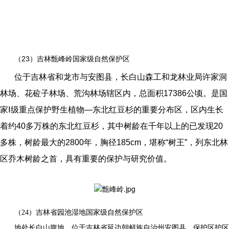
（23）吉林甑峰岭国家级自然保护区
位于吉林省和龙市与安图县，长白山森工和龙林业局许家洞
林场、花砬子林场、荒沟林场辖区内，总面积17386公顷。是国
家Ⅰ级重点保护野生植物—东北红豆杉的重要分布区，区内生长
着约40多万株的东北红豆杉，其中树龄在千年以上的已发现20
多株，树龄最大的2800年，胸径185cm，堪称“树王”，列东北林
区乔木树龄之首，具有重要的保护与研究价值。
（24）吉林省园池湿地国家级自然保护区
地处长白山腹地，位于吉林省延边朝鲜族自治州安图县。保护区护区