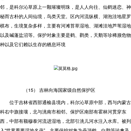
邻，是科尔沁草原上一颗璀璨明珠，是人人向往、仙鹤迷恋、神
秘而古朴的人间仙境，鸟类天堂。区内河流纵横、湖泡洼地星罗
棋布，生境复杂多样，主要有河滩苔草湿地、湖滩洼地芦苇湿地
以及碱蓬盐沼等。保护对象主要是鹤、鹳类，天鹅等珍稀濒危物
种以及它们赖以生存的栖息环境
（15）
吉林向海国家级自然保护区
位于吉林省西部通榆县境内，科尔沁草原中部，西与内蒙古
科右中旗接壤，北与洮南市相邻。保护区南部有霍林河贯穿东
西，中部有额穆泰河流进湿地，北部引洮儿河水注入水库。被列
入“世界重要湿地名录”，主要保护对象为丹顶鹤、白鹳等珍禽及