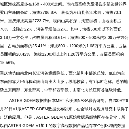
城区海拔高度多在168～400米之间。市内最高峰为巫溪县东部边缘的界
梁山主峰阴条岭，海拔2796.8米；最低为巫山县长江水面，海拔73.1
米。重庆海拔高差2723.7米。境内山高谷深，沟壑纵横，山地面积占
76%，丘陵占22%，河谷平坝仅占2%。其中，海拔500米以下的面积
3.18万平方公里，占幅员面积38.61%；海拔500～800米的2.09万平方公
里，占幅员面积的25.41%；海拔800～1200米的1.68万平方公里，占幅
员面积的20.42%；海拔1200米以上的1.28万平方公里，占幅员面积的
15.56%。
重庆地势由南北向长江河谷逐级降低，西北部和中部以丘陵、低山为主，
东南部靠大巴山和武陵山两座大山脉，坡地较多，有“山城”之称。总的地
势是东南部、东北部高，中部和西部低，由南北向长江河谷逐级降低。
ASTER GDEM数据由日本METI和美国NASA联合研制。自2009年6
月29
日
V1
版
ASTER GDEM
数据发布以来，在全球对地观测研究中取得了
广泛的应用。但是，
ASTER GDEM V1
原始数据局部地区存在异常，所
以由
ASTER GDEM V1
加工的数字高程数据产品也存在个别区域的数据