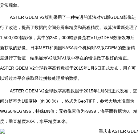
异常现象。
ASTER GDEM V2
版则采用了一种先进的算法对
V1
版
GDEM
影像进
行了改进，提高了数据的空间分辨率精度和高程精度。该算法重新处理了
1,500,000
幅影像，其中的
250
，
000
幅影像是在
V1
版
GDEM
数据发布后
新获取的影像。日本
METI
和美国
NASA
两个机构对
V2
版
GDEM
的数据精
度进行了验证，结果显示
V2
版对
V1
版中存在的错误做了很好的矫正。
ASTER GDEM V2
全球数字高程数据于
2015
年
1
月
6
日正式发布，用户可
以通过本平台获取经过拼接处理后的数据。
ASTER GDEM V2
全球数字高程数据于
2015
年
1
月
6
日正式发布，空
间分辨率为
1
弧度秒（约
30
米），格式为
GeoTIFF
，参考大地水准面为
WGS84/EGM96
，特殊
DN
值：无效像素值为
-9999
，海平面数据为
0
。精
度：垂直精度
20
米，水平精度
30
米。