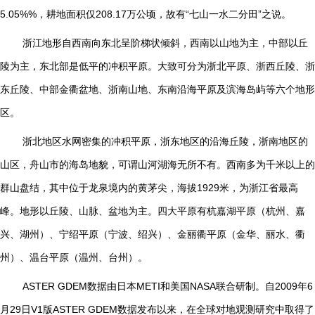
5.05%%，耕地面积仅208.17万公顷，故有“七山一水二分田”之说。
浙江地形自西南向东北呈阶梯状倾斜，西南以山地为主，中部以丘
陵为主，东北部是低平的冲积平原。大致可分为浙北平原、浙西丘陵、浙
东丘陵、中部金衢盆地、浙南山地、东南沿海平原及滨海岛屿等六个地形
区。
浙北地区水网密集的冲积平原，浙东地区的沿海丘陵，浙南地区的
山区，舟山市的海岛地貌，可谓山河湖海无所不有。西南多为千米以上的
群山盘结，其中位于龙泉境内的黄茅尖，海拔1929米，为浙江省最高
峰。地形以丘陵、山脉、盆地为主。四大平原有杭嘉湖平原（杭州、嘉
兴、湖州）、宁绍平原（宁波、绍兴）、金丽衢平原（金华、丽水、衢
州）、温台平原（温州、台州）。
ASTER GDEM
数据由日本
METI
和美国
NASA
联合研制。自
2009
年
6
月
29
日
V1
版
ASTER GDEM
数据发布以来，在全球对地观测研究中取得了