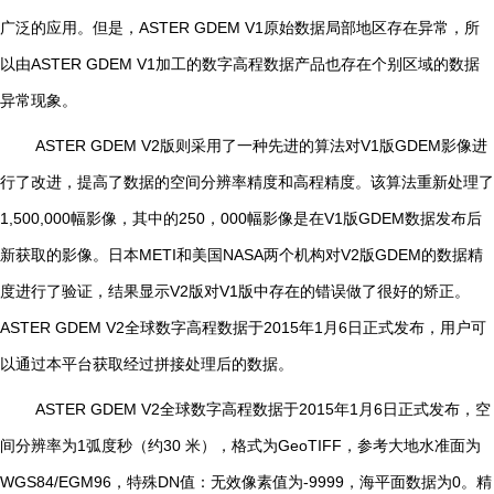
广泛的应用。但是，
ASTER GDEM V1
原始数据局部地区存在异常，所
以由
ASTER GDEM V1
加工的数字高程数据产品也存在个别区域的数据
异常现象。
ASTER GDEM V2
版则采用了一种先进的算法对
V1
版
GDEM
影像进
行了改进，提高了数据的空间分辨率精度和高程精度。该算法重新处理了
1,500,000
幅影像，其中的
250
，
000
幅影像是在
V1
版
GDEM
数据发布后
新获取的影像。日本
METI
和美国
NASA
两个机构对
V2
版
GDEM
的数据精
度进行了验证，结果显示
V2
版对
V1
版中存在的错误做了很好的矫正。
ASTER GDEM V2
全球数字高程数据于
2015
年
1
月
6
日正式发布，用户可
以通过本平台获取经过拼接处理后的数据。
ASTER GDEM V2
全球数字高程数据于
2015
年
1
月
6
日正式发布，空
间分辨率为
1
弧度秒（约
30
米），格式为
GeoTIFF
，参考大地水准面为
WGS84/EGM96
，特殊
DN
值：无效像素值为
-9999
，海平面数据为
0
。精