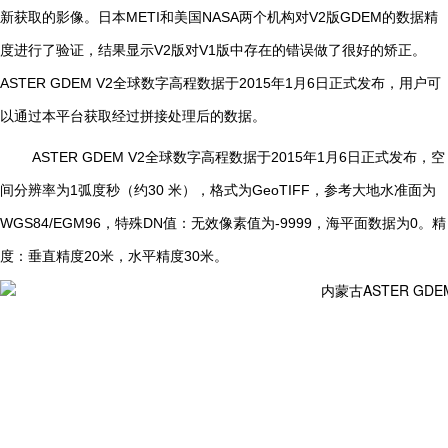
新获取的影像。日本
METI
和美国
NASA
两个机构对
V2
版
GDEM
的数据精
度进行了验证，结果显示
V2
版对
V1
版中存在的错误做了很好的矫正。
ASTER GDEM V2
全球数字高程数据于
2015
年
1
月
6
日正式发布，用户可
以通过本平台获取经过拼接处理后的数据。
ASTER GDEM V2
全球数字高程数据于
2015
年
1
月
6
日正式发布，空
间分辨率为
1
弧度秒（约
30
米），格式为
GeoTIFF
，参考大地水准面为
WGS84/EGM96
，特殊
DN
值：无效像素值为
-9999
，海平面数据为
0
。精
度：垂直精度
20
米，水平精度
30
米。