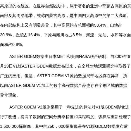
高原型的地貌区。在世界自然区划中，属于著名的亚洲中部蒙古高原的东
南部及其周沿地带，统称内蒙古高原，是中国四大高原中的第二大高原。
在内部结构上又有明显差异，其中高原约占总面积的53.4%，山地占
20.9%，丘陵占16.4%，平原与滩川地占8.5%，河流、湖泊、水库等水面
面积占0.8%。
ASTER GDEM
数据由日本
METI
和美国
NASA
联合研制。自
2009
年
6
月
29
日
V1
版
ASTER GDEM
数据发布以来，在全球对地观测研究中取得了
广泛的应用。但是，
ASTER GDEM V1
原始数据局部地区存在异常，所
以由
ASTER GDEM V1
加工的数字高程数据产品也存在个别区域的数据
异常现象。
ASTER GDEM V2
版则采用了一种先进的算法对
V1
版
GDEM
影像进
行了改进，提高了数据的空间分辨率精度和高程精度。该算法重新处理了
1,500,000
幅影像，其中的
250
，
000
幅影像是在
V1
版
GDEM
数据发布后