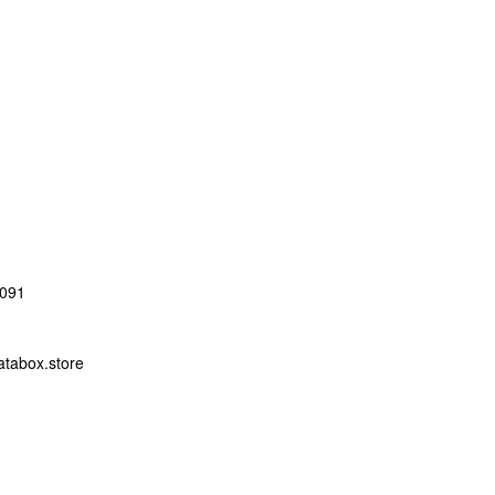
091
abox.store