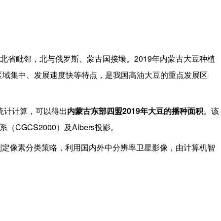
2019
北省毗邻，北与俄罗斯、
蒙古国
接壤
。
年内蒙古大豆种植
区域集中、发展速度快等特点，是我国高油大豆的重点发展区
2019
统计计算，可以得出
内蒙古东部四盟
年大豆的播种面积
。该
CGCS2000
Albers
系（
）及
投影。
制定像素分类策略，利用国内外中分辨率卫星影像，由计算机智