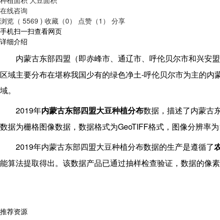
在线咨询
浏览（ 5569 )
收藏（0）
点赞（1）
分享
手机扫一扫查看网页
详细介绍
内蒙古东部四盟（即
赤峰市
、通辽市、
呼伦贝尔市
和
兴安盟
-
区域主要分布在堪称我国少有的绿色净土
呼伦贝尔市为主的内
域。
2019
年
内蒙古东部四盟大豆种植分布
数据，描述了内蒙古
GeoTIFF
数据为栅格图像数据，数据格式为
格式，图像分辨率为
2019
年内蒙古东部四盟大豆种植分布数据的生产是遵循了
能算法提取得出。该数据产品已通过抽样检查验证，数据的像素
推荐资源