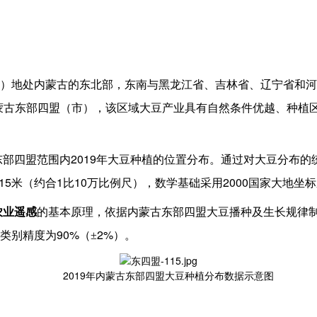
）地处内蒙古的东北部，东南与黑龙江省、吉林省、辽宁省和河
蒙古东部四盟（市），该区域大豆产业具有自然条件优越、种植
2019
东部四盟范围内
年大豆种植的位置分布。通过对大豆分布的
15
1
10
2000
米（约合
比
万比例尺），数学基础采用
国家大地坐标
农业遥感
的基本原理，依据内蒙古东部四盟大豆播种及生长规律
90%
2%
类别精度为
（±
）。
2019
年内蒙古东部四盟大豆种植分布数据示意图