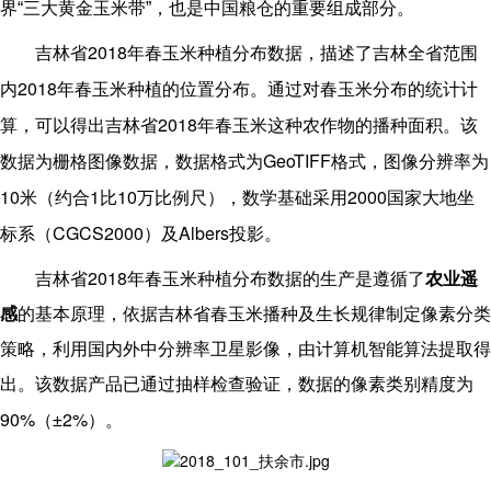
界“三大黄金玉米带”，也是中国粮仓的重要组成部分。
2018
吉林省
年春玉米种植分布数据，描述了吉林全省范围
2018
内
年春玉米种植的位置分布。通过对春玉米分布的统计计
2018
算，可以得出吉林省
年春玉米这种农作物的播种面积。该
GeoTIFF
数据为栅格图像数据，数据格式为
格式，图像分辨率为
10
1
10
2000
米（约合
比
万比例尺），数学基础采用
国家大地坐
CGCS2000
Albers
标系（
）及
投影。
2018
吉林省
年春玉米种植分布数据的生产是遵循了
农业遥
感
的基本原理，依据吉林省春玉米播种及生长规律制定像素分类
策略，利用国内外中分辨率卫星影像，由计算机智能算法提取得
出。该数据产品已通过抽样检查验证，数据的像素类别精度为
90%
2%
（±
）。