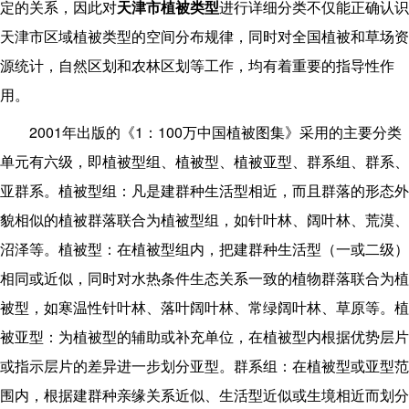
定的关系，因此对
天津市植被类型
进行详细分类不仅能正确认识
天津市区域植被类型的空间分布规律，同时对全国植被和草场资
源统计，自然区划和农林区划等工作，均有着重要的指导性作
用。
2001
1
100
年出版的《
：
万中国植被图集》采用的主要分类
单元有六级，即植被型组、植被型、植被亚型、群系组、群系、
亚群系。植被型组：凡是建群种生活型相近，而且群落的形态外
貌相似的植被群落联合为植被型组，如针叶林、阔叶林、荒漠、
沼泽等。植被型：在植被型组内，把建群种生活型（一或二级）
相同或近似，同时对水热条件生态关系一致的植物群落联合为植
被型，如寒温性针叶林、落叶阔叶林、常绿阔叶林、草原等。植
被亚型：为植被型的辅助或补充单位，在植被型内根据优势层片
或指示层片的差异进一步划分亚型。群系组：在植被型或亚型范
围内，根据建群种亲缘关系近似、生活型近似或生境相近而划分