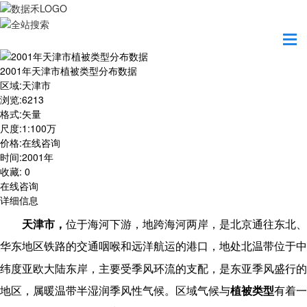
首页
数据产品
2001年天津市植被类型分布数据
2001年天津市植被类型分布数据
区域
:
天津市
浏览
:
6213
格式
:
矢量
尺度
:
1:100万
价格
:
在线咨询
时间
:
2001年
收藏
:
0
在线咨询
详细信息
天津市，
位于海河下游，地跨海河两岸，是
北京
通往东北、
华东地区铁路的交通咽喉和远洋航运的港口，地处北温带位于中
纬度
亚欧大陆
东岸，主要受季风环流的支配，是
东亚季风
盛行的
地区，属暖温带半湿润季风性气候。
区域气候与
植被类型
有着一