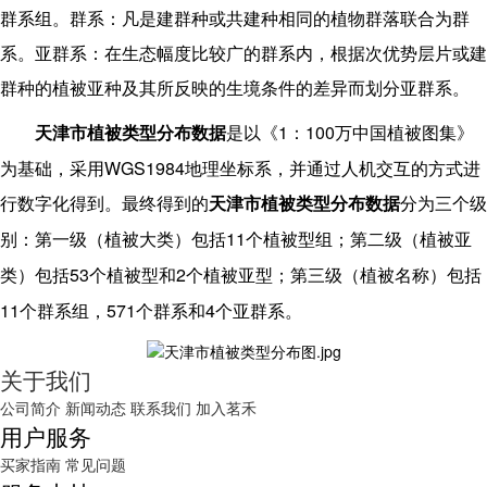
群系组。群系：凡是建群种或共建种相同的植物群落联合为群
系。亚群系：在生态幅度比较广的群系内，根据次优势层片或建
群种的植被亚种及其所反映的生境条件的差异而划分亚群系。
1
100
天津市植被类型分布数据
是以《
：
万中国植被图集》
WGS1984
为基础，采用
地理坐标系，并通过人机交互的方式进
行数字化得到。最终得到的
天津市植被类型分布数据
分为三个级
11
别：第一级（植被大类）包括
个植被型组；第二级（植被亚
53
2
类）包括
个植被型和
个植被亚型；第三级（植被名称）包括
11
571
4
个群系组，
个群系和
个亚群系。
关于我们
公司简介
新闻动态
联系我们
加入茗禾
用户服务
买家指南
常见问题