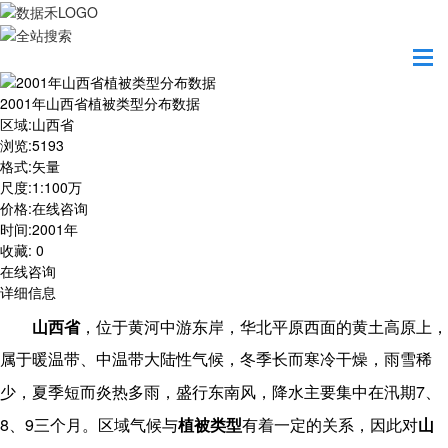
首页
数据产品
2001年山西省植被类型分布数据
2001年山西省植被类型分布数据
区域
:
山西省
浏览
:
5193
格式
:
矢量
尺度
:
1:100万
价格
:
在线咨询
时间
:
2001年
收藏
:
0
在线咨询
详细信息
山西省
，
位于
黄河
中游东岸，
华北平原
西面的
黄土高原
上，
属于暖温带、中温带大陆性气候，冬季长而寒冷干燥，雨雪稀
7
少，夏季短而炎热多雨，盛行东南风，降水主要集中在汛期
、
8
9
、
三个月
。区域气候与
植被类型
有着一定的关系，因此对
山