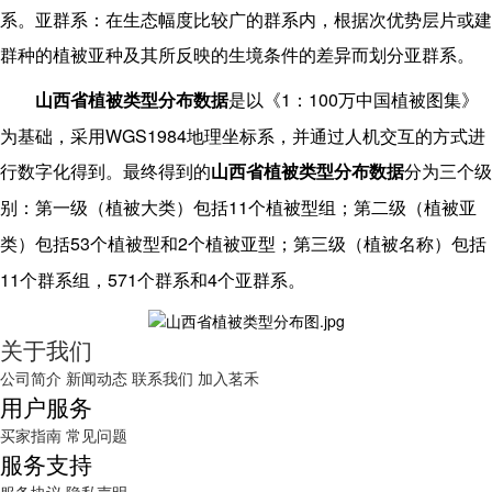
系。亚群系：在生态幅度比较广的群系内，根据次优势层片或建
群种的植被亚种及其所反映的生境条件的差异而划分亚群系。
1
100
山西省植被类型分布数据
是以《
：
万中国植被图集》
WGS1984
为基础，采用
地理坐标系，并通过人机交互的方式进
行数字化得到。最终得到的
山西省植被类型分布数据
分为三个级
11
别：第一级（植被大类）包括
个植被型组；第二级（植被亚
53
2
类）包括
个植被型和
个植被亚型；第三级（植被名称）包括
11
571
4
个群系组，
个群系和
个亚群系。
关于我们
公司简介
新闻动态
联系我们
加入茗禾
用户服务
买家指南
常见问题
服务支持
服务协议
隐私声明