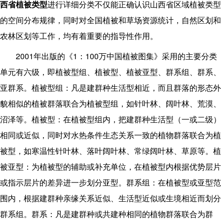
西省植被类型
进行详细分类不仅能正确认识山西省区域植被类型
的空间分布规律，同时对全国植被和草场资源统计，自然区划和
农林区划等工作，均有着重要的指导性作用。
2001
1
100
年出版的《
：
万中国植被图集》采用的主要分类
单元有六级，即植被型组、植被型、植被亚型、群系组、群系、
亚群系。植被型组：凡是建群种生活型相近，而且群落的形态外
貌相似的植被群落联合为植被型组，如针叶林、阔叶林、荒漠、
沼泽等。植被型：在植被型组内，把建群种生活型（一或二级）
相同或近似，同时对水热条件生态关系一致的植物群落联合为植
被型，如寒温性针叶林、落叶阔叶林、常绿阔叶林、草原等。植
被亚型：为植被型的辅助或补充单位，在植被型内根据优势层片
或指示层片的差异进一步划分亚型。群系组：在植被型或亚型范
围内，根据建群种亲缘关系近似、生活型近似或生境相近而划分
群系组。群系：凡是建群种或共建种相同的植物群落联合为群