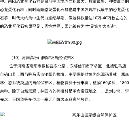
种。南阳恐龙蛋化石群是目前中国境内面积最大、数量最多、种类最全的
恐龙蛋化石群，同时南阳恐龙蛋化石群也是中国发现年代最早的恐龙蛋化
石群，时代大约为中生代白垩纪早期。像这样数量达10万-40万枚左右的
的恐龙蛋化石实属罕见，震惊世界，因此被称为“世界第九大奇迹”。
（10）河南高乐山国家级自然保护区
位于河南省南阳市桐柏县东北部，东邻信阳市平桥区，北接驻马店
市确山县，西与驻马店市泌阳县接壤。主要保护对象为水源涵养林，属森
林生态系统类型的自然保护区。植物资源十分丰富，植物160多科、1800
余种。除了自然景观，林区内的榨楼村是革命发源地之一，是刘少奇、李
先念、王国华等多位老一辈无产阶级革命家的故居。