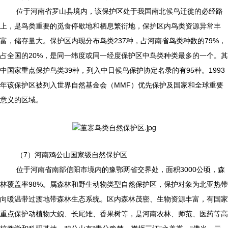
位于河南省罗山县境内，该保护区处于我国南北候鸟迁徙的必经路
上，是鸟类重要的觅食停歇地和栖息繁衍地，保护区内鸟类资源异常丰
富，储存量大。保护区内现分布鸟类237种，占河南省鸟类种数的79%，
占全国的20%，是同一纬度或同一经度保护区中鸟类种类最多的一个。其
中国家重点保护鸟类39种，列入中日候鸟保护协定名录的有95种。1993
年该保护区被列入世界自然基金会（MMF）优先保护及国家和全球重要
意义的区域。
）
（7
河南鸡公山国家级自然保护区
位于河南省南部信阳市境内的豫鄂两省交界处，面积3000公顷，森
林覆盖率98%。属森林和野生动物类型自然保护区，保护对象为北亚热带
向暖温带过渡地带森林生态系统。区内森林茂密、生物资源丰富，有国家
重点保护动植物大鲵、长尾雉、香果树等，是河南农林、师范、医药等高