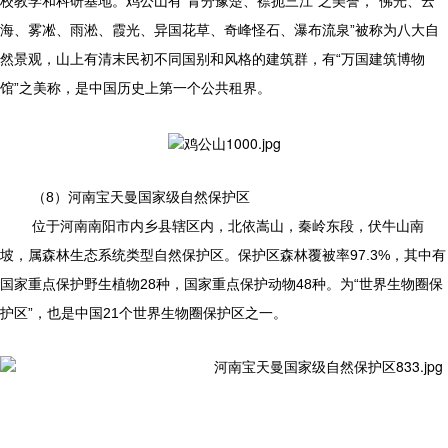
校教学和科研基地。鸡公山有“青分豫楚、襟扼三江”之美誉，“佛光、云
海、雾凇、雨淞、霞光、异国花草、奇峰怪石、瀑布流泉”被称为八大自
然景观，山上有清末民初不同国别和风格的建筑群，有“万国建筑博物
馆”之美称，是中国历史上第一个公共租界。
（8）河南宝天曼国家级自然保护区
位于河南南阳市内乡县辖区内，北依嵩山，秦岭东段，伏牛山南
坡，属森林生态系统类型自然保护区。保护区森林覆被率97.3%，其中有
国家重点保护野生植物28种，国家重点保护动物48种。为“世界生物圈保
护区”，也是中国21个世界生物圈保护区之一。