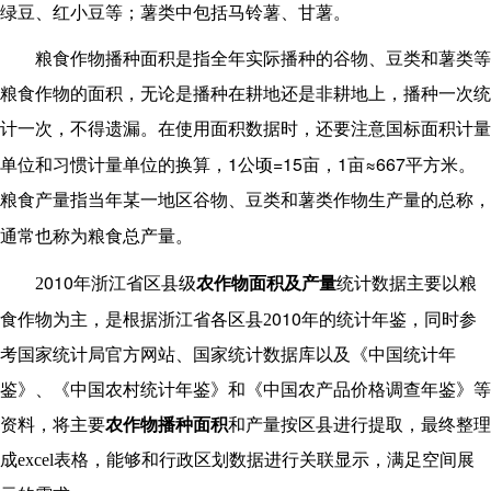
绿豆、红小豆等；薯类中包括马铃薯、甘薯。
粮食作物播种面积是指全年实际播种的谷物、豆类和薯类等
粮食作物的面积，无论是播种在耕地还是非耕地上，播种一次统
计一次，不得遗漏。在使用面积数据时，还要注意国标面积计量
1
=15
1
≈667
单位和习惯计量单位的换算，
公顷
亩，
亩
平方米
。
粮食产量指当年某一地区谷物、豆类和薯类作物生产量的总称，
通常也称为粮食总产量
。
010
2
年
浙江省
区县级
农作物面积及产量
统计
数据主要以粮
010
食作物为主，是根据
浙江省
各区县
2
年的统计年鉴，同时参
考国家统计局官方网站、国家统计数据库以及《中国统计年
鉴》、《中国农村统计年鉴》和《中国农产品价格调查年鉴》等
资料，将主要
农作物播种面积
和产量按区县进行提取，最终整理
成
excel
表格，能够和行政区划数据进行关联显示，满足空间展