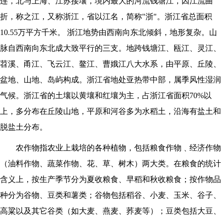
连，北与上海、江苏接壤，境内最大的河流钱塘江，因江流曲
折，称之江，又称浙江，省以江名，简称
"
浙
"
。浙江省总面积
10.55
万平方千米。 浙江地势由西南向东北倾斜，地形复杂。山
脉自西南向东北成大致平行的三支。地跨钱塘江、瓯江、灵江、
苕溪、甬江、飞云江、鳌江、曹娥江八大水系，由平原、丘陵、
盆地、山地、岛屿构成。浙江省地处亚热带中部，属季风性湿润
气候。浙江省的土壤以黄壤和红壤为主，占浙江省面积
70%
以
上，多分布在丘陵山地，平原和河谷多为水稻土，沿海有盐土和
脱盐土分布。
农作物指农业上栽培的各种植物，包括粮食作物﹑经济作物
（油料作物、蔬菜作物、花、草、树木）两大类。在粮食的统计
含义上，按生产季节分为夏收粮食、早稻和秋收粮食；按作物品
种分为谷物、豆类和薯类；谷物包括稻谷、小麦、玉米、谷子、
高粱以及其它谷类（如大麦、燕麦、荞麦等）；豆类包括大豆、