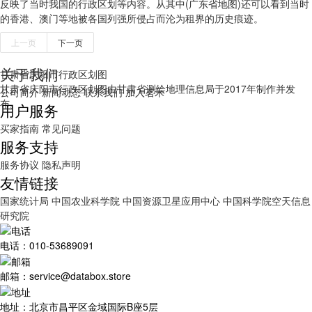
反映了当时我国的行政区划等内容。从其中(广东省地图)还可以看到当时
的香港、澳门等地被各国列强所侵占而沦为租界的历史痕迹。
上一页
下一页
关于我们
甘肃省庆阳市行政区划图
甘肃省庆阳市行政区划图由甘肃省测绘地理信息局于2017年制作并发
公司简介
新闻动态
联系我们
加入茗禾
布。
用户服务
买家指南
常见问题
服务支持
服务协议
隐私声明
友情链接
国家统计局
中国农业科学院
中国资源卫星应用中心
中国科学院空天信息
研究院
电话：010-53689091
邮箱：service@databox.store
地址：北京市昌平区金域国际B座5层