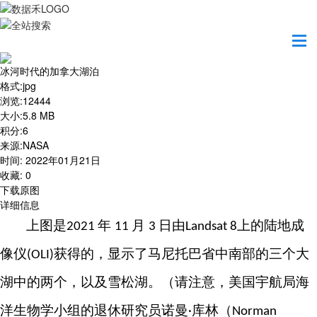
首页
地图之美
冰河时代的加拿大湖泊
冰河时代的加拿大湖泊
格式
:
jpg
浏览
:
12444
大小
:
5.8 MB
积分
:
6
来源
:
NASA
时间
:
2022年01月21日
收藏
:
0
下载原图
详细信息
上图是
年
月
日由
上的陆地成
2021
11
3
Landsat 8
像仪
获得的，显示了马尼托巴省中南部的三个大
(OLI)
湖中的两个，以及雪松湖。（请注意，美国宇航局海
洋生物学小组的退休研究员诺曼
库林（
·
Norman