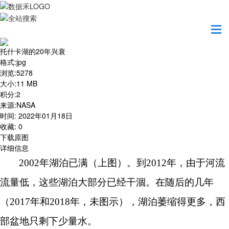
首页
地图之美
托什卡湖的20年兴衰
托什卡湖的20年兴衰
格式
:
jpg
浏览
:
5278
大小
:
11 MB
积分
:
2
来源
:
NASA
时间
:
2022年01月18日
收藏
:
0
下载原图
详细信息
2002年湖泊已满（上图）。到2012年，由于河流
流量低，这些湖泊大部分已经干涸。在随后的几年
（2017年和2018年，未图示），湖泊萎缩得更多，西
部盆地只剩下少量水。