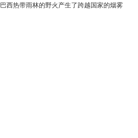
巴西热带雨林的野火产生了跨越国家的烟雾
7782
0
1
广东省地图（政区版）
23218
0
0
陕西省十大旅游景点图
9802
0
0
郁金香狂热之都2017年Landsat 8拍摄
7124
0
1
关于我们
用户服务
服务支持
友情链接
公司简介
买家指南
服务协议
国家统计局
电话：010-53689
新闻动态
常见问题
隐私声明
中国农业科学院
联系我们
中国资源卫星应用中心
加入茗禾
中国科学院空天信息研究院
邮箱：service@dat
地址：北京市昌平区金域国际B座5层