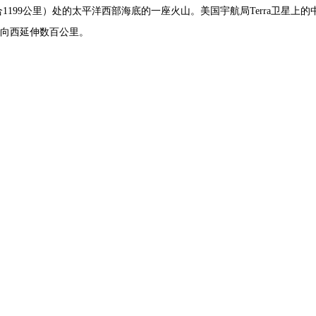
英里（约合1199公里）处的太平洋西部海底的一座火山。美国宇航局Terra卫
向西延伸数百公里。