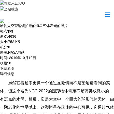
首页
地图之美
哈勃太空望远镜拍摄的恒星气体发光的照片
哈勃太空望远镜拍摄的恒星气体发光的照片
格式
:
jpg
浏览
:
4636
大小
:
752 KB
积分
:
0
来源
:
NASA网站
时间
:
2019年10月10日
收藏
:
0
下载原图
详细信息
虽然它看起来更像一个通过显微镜而不是望远镜看到的实
体，但这个名为NGC 2022的圆形物体肯定不是藻类或微小的、
有斑点的水母。相反，它是太空中一个巨大的球形气体天体，由
一颗老化的恒星抛出。这颗恒星在球体的中心可见，它通过气体