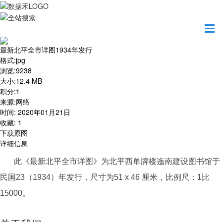
首页
地图之美
最新北平全市详图1934年发行
最新北平全市详图1934年发行
格式
:
jpg
浏览
:
9238
大小
:
12.4 MB
积分
:
1
来源
:
网络
时间
:
2020年01月21日
收藏
:
1
下载原图
详细信息
此《最新北平全市详图》为北平西单牌楼迤南建设图书馆于
民国23（1934）年发行，尺寸为51 x 46 厘米，比例尺：1比
15000。