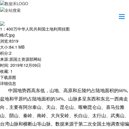
首页
地图之美
1：400万中华人民共和国土地利用挂图
1：400万中华人民共和国土地利用挂图
格式
:
jpg
浏览
:
8319
大小
:
84.1 MB
积分
:
2
来源
:
原国土资源部网站
时间
:
2019年12月09日
收藏
:
1
下载原图
详细信息
中国地势西高东低，山地、高原和丘陵约占陆地面积的66%,
盆地和平原约占陆地面积的34%。山脉多呈东西和东北一西南走
向，主要有阿尔泰山、天山、昆仑山、喀喇昆仑山、喜马拉雅
山、阴山、秦岭、南岭、大兴安岭、长白山、太行山、武夷山、
台湾山脉和横断山等山脉。数据来源于第二次全国土地调查缩编