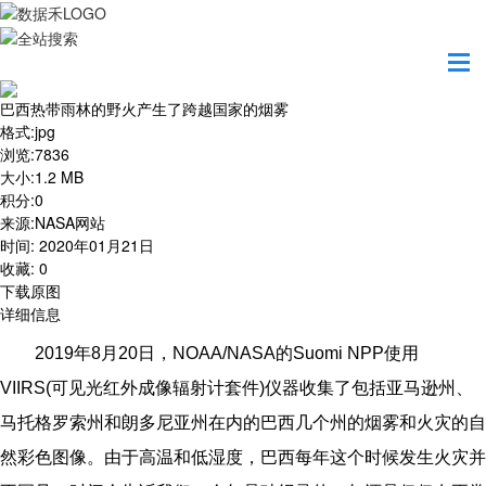
首页
地图之美
巴西热带雨林的野火产生了跨越国家的烟雾
巴西热带雨林的野火产生了跨越国家的烟雾
格式
:
jpg
浏览
:
7836
大小
:
1.2 MB
积分
:
0
来源
:
NASA网站
时间
:
2020年01月21日
收藏
:
0
下载原图
详细信息
2019
年8月20日，NOAA/NASA的Suomi NPP使用
VIIRS(可见光红外成像辐射计套件)仪器收集了包括亚马逊州、
马托格罗索州和朗多尼亚州在内的巴西几个州的烟雾和火灾的自
然彩色图像。由于高温和低湿度，巴西每年这个时候发生火灾并