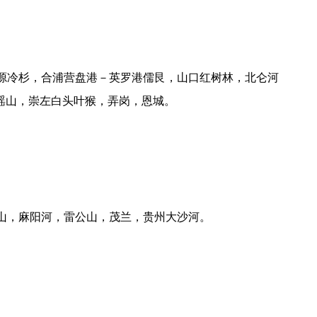
源冷杉，合浦营盘港－英罗港儒艮，山口红树林，北仑河
瑶山，崇左白头叶猴，弄岗，恩城。
山，麻阳河，雷公山，茂兰，贵州大沙河。