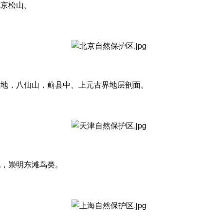
北京松山。
湿地，八仙山，蓟县中、上元古界地层剖面。
地，崇明东滩鸟类。