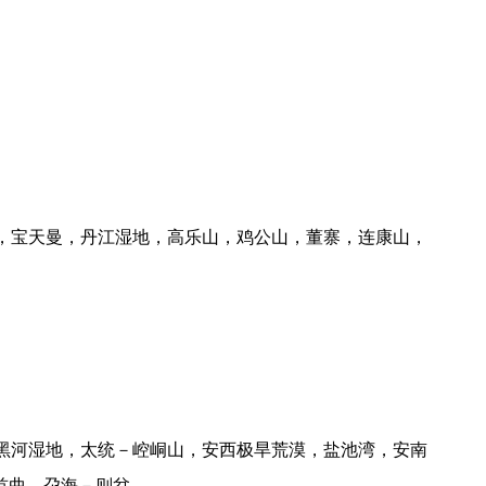
，宝天曼，丹江湿地，高乐山，鸡公山，董寨，连康山，
黑河湿地，太统－崆峒山，安西极旱荒漠，盐池湾，安南
首曲，尕海－则岔。