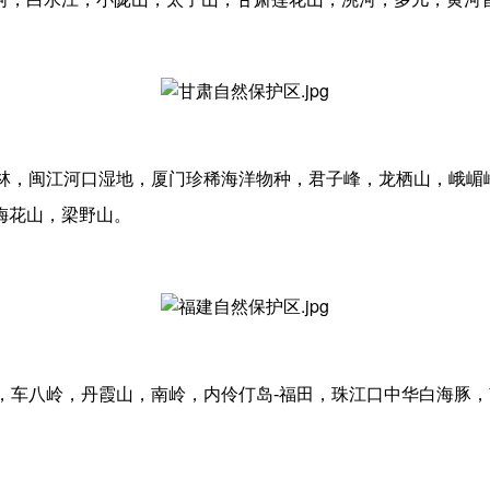
楮林，闽江河口湿地，厦门珍稀海洋物种，君子峰，龙栖山，峨嵋
梅花山，梁野山。
蜥，车八岭，丹霞山，南岭，内伶仃岛-福田，珠江口中华白海豚