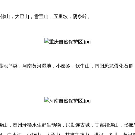
金佛山，大巴山，雪宝山，五里坡，阴条岭。
河湿地鸟类，河南黄河湿地，小秦岭，伏牛山，南阳恐龙蛋化石群
兴隆山，秦州珍稀水生野生动物，民勤连古城，甘肃祁连山，张掖
河，白水江，小陇山，太子山，甘肃莲花山，洮河，多儿，黄河