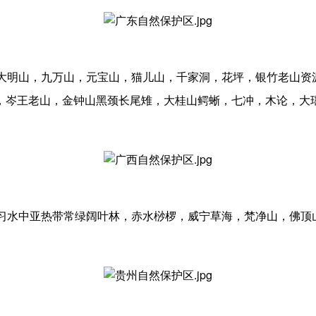
：大明山，九万山，元宝山，猫儿山，千家洞，花坪，银竹老山资
，岑王老山，金钟山黑颈长尾雉，大桂山鳄蜥，七冲，木论，大
，习水中亚热带常绿阔叶林，赤水桫椤，威宁草海，梵净山，佛顶