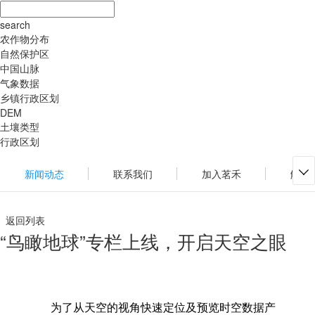
search
农作物分布
自然保护区
中国山脉
气象数据
乡镇行政区划
DEM
土壤类型
行政区划
新闻动态
联系我们
加入茗禾
解决

返回列表
“鸟瞰地球”专栏上线，开启天空之眼
为了从天空的视角快速定位及预览时空数据产