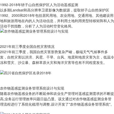
1992-2018年轿子山自然保护区人为活动遥感监测
以多期Landsat和高分辨率卫星影像为数据源，提取轿子山自然保护区
1992、2000和2018年包括居民用地、农业用地、交通用地、其他建设用
地和旅游用地在内的人为活动信息，并利用土地利用类型转移矩阵和人为
活动干扰指数，分析了人为活动时空变化格局。
2021年前三季度全国自然灾害情况
2021年前三季度，我国自然灾害形势复杂严峻，极端天气气候事件多
发，自然灾害以洪涝、风雹、干旱、台风、地震和地质灾害为主，低温冷
冻和雪灾、沙尘暴、森林草原火灾和海洋灾害等也有不同程度发生。
农作物遥感监测业务管理系统设计与实现
随着农作物遥感业务的不断延伸和农业生产管理对遥感监测需求的不断提
高,业务运行管理效率问题日益凸显。该文通过对农作物遥感监测业务管
理流程进行了系统化梳理与调整,设计开发了"农作物遥感业务管理系统"。