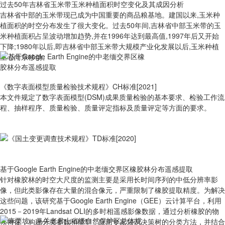
过去50年吉林省玉米带玉米种植面积时空变化及其成因分析
吉林省中部的玉米带现已成为中国重要的商品粮基地。建国以来,玉米种
植面积的时空分布发生了很大变化。过去50年间,吉林省中部玉米带的玉
米种植面积占呈波动增加趋势,并在1996年达到最高值,1997年后又开始
下降;1980年以后,即吉林省中部玉米带大规模产业化发展以后,玉米种植
重心向东移动。
《数字表面模型质量检验技术规程》CH标准[2021]
本文件规定了数字表面模型(DSM)成果质量检验的基本要求、检验工作流
程、抽样程序、质量检验、质量评定指标及质量评定等方面的要求。
基于Google Earth Engine的中老缅交界区橡胶林分布遥感提取
针对橡胶林的时空大尺度的监测主要是采用长时间序列的中低分辨率影
像，但此类影像存在大量的混合像元，严重限制了橡胶提取精度。为解决
这些问题，该研究基于Google Earth Engine（GEE）云计算平台，利用
2015－2019年Landsat OLI的多时相遥感影像数据，通过分析橡胶的物
候特征，构建分类参数和模型，应用专家知识决策树的分类方法，并结合