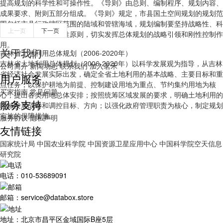
提高规划的科学性和可操作性。《导则》由总则、编制程序、规划内容、
成果要求、附则五部分组成。《导则》规定，市县国土空间规划的规划范
围包括市县行政辖区范围的陆域和管辖海域，规划编制要坚持战略性、科
上一页
下一页
学性、协调性、操作性原则，切实发挥总体规划的战略引领和刚性控制作
用。
关于我们
吉林省土地利用总体规划（2006-2020年）
吉林省土地利用总体规划（2006-2020年）以科学发展观为指导，从吉林
公司简介
新闻动态
联系我们
加入茗禾
省经济社会发展实际出发，确定全省土地利用的基本战略、主要目标和重
用户服务
点任务；以保护耕地为前提、控制建设用地为重点、节约集约用地为核
买家指南
常见问题
心，提出各类用地总体安排；按照统筹区域发展的要求，明确土地利用的
服务支持
区域发展战略和调控目标、方向；以强化政府管理职责为核心，制定规划
实施的保障措施。
服务协议
隐私声明
友情链接
国家统计局
中国农业科学院
中国资源卫星应用中心
中国科学院空天信息
研究院
电话：010-53689091
邮箱：service@databox.store
地址：北京市昌平区金域国际B座5层