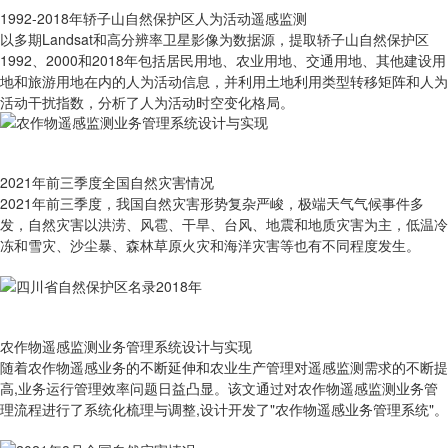
1992-2018年轿子山自然保护区人为活动遥感监测
以多期Landsat和高分辨率卫星影像为数据源，提取轿子山自然保护区
1992、2000和2018年包括居民用地、农业用地、交通用地、其他建设用
地和旅游用地在内的人为活动信息，并利用土地利用类型转移矩阵和人为
活动干扰指数，分析了人为活动时空变化格局。
2021年前三季度全国自然灾害情况
2021年前三季度，我国自然灾害形势复杂严峻，极端天气气候事件多
发，自然灾害以洪涝、风雹、干旱、台风、地震和地质灾害为主，低温冷
冻和雪灾、沙尘暴、森林草原火灾和海洋灾害等也有不同程度发生。
农作物遥感监测业务管理系统设计与实现
随着农作物遥感业务的不断延伸和农业生产管理对遥感监测需求的不断提
高,业务运行管理效率问题日益凸显。该文通过对农作物遥感监测业务管
理流程进行了系统化梳理与调整,设计开发了"农作物遥感业务管理系统"。