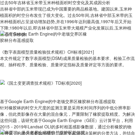
过去50年吉林省玉米带玉米种植面积时空变化及其成因分析
吉林省中部的玉米带现已成为中国重要的商品粮基地。建国以来,玉米种
植面积的时空分布发生了很大变化。过去50年间,吉林省中部玉米带的玉
米种植面积占呈波动增加趋势,并在1996年达到最高值,1997年后又开始
下降;1980年以后,即吉林省中部玉米带大规模产业化发展以后,玉米种植
重心向东移动。
《数字表面模型质量检验技术规程》CH标准[2021]
本文件规定了数字表面模型(DSM)成果质量检验的基本要求、检验工作流
程、抽样程序、质量检验、质量评定指标及质量评定等方面的要求。
基于Google Earth Engine的中老缅交界区橡胶林分布遥感提取
针对橡胶林的时空大尺度的监测主要是采用长时间序列的中低分辨率影
像，但此类影像存在大量的混合像元，严重限制了橡胶提取精度。为解决
这些问题，该研究基于Google Earth Engine（GEE）云计算平台，利用
2015－2019年Landsat OLI的多时相遥感影像数据，通过分析橡胶的物
候特征，构建分类参数和模型，应用专家知识决策树的分类方法，并结合