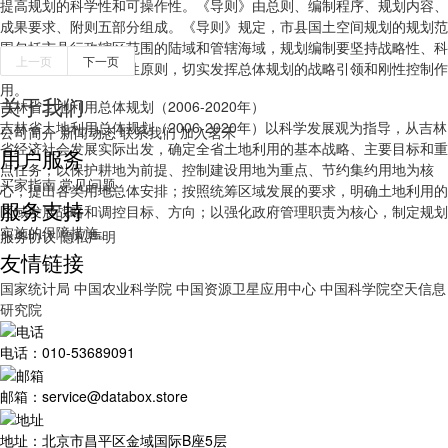
提高规划的科学性和可操作性。《导则》由总则、编制程序、规划内容、
成果要求、附则五部分组成。《导则》规定，市县国土空间规划的规划范
围包括市县行政辖区范围的陆域和管辖海域，规划编制要坚持战略性、科
上一页
下一页
学性、协调性、操作性原则，切实发挥总体规划的战略引领和刚性控制作
用。
关于我们
吉林省土地利用总体规划（2006-2020年）
吉林省土地利用总体规划（2006-2020年）以科学发展观为指导，从吉林
公司简介
新闻动态
联系我们
加入茗禾
省经济社会发展实际出发，确定全省土地利用的基本战略、主要目标和重
用户服务
点任务；以保护耕地为前提、控制建设用地为重点、节约集约用地为核
买家指南
常见问题
心，提出各类用地总体安排；按照统筹区域发展的要求，明确土地利用的
服务支持
区域发展战略和调控目标、方向；以强化政府管理职责为核心，制定规划
实施的保障措施。
服务协议
隐私声明
友情链接
国家统计局
中国农业科学院
中国资源卫星应用中心
中国科学院空天信息
研究院
电话：010-53689091
邮箱：service@databox.store
地址：北京市昌平区金域国际B座5层