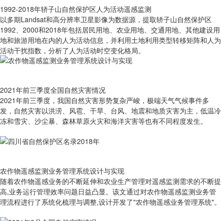
1992-2018年轿子山自然保护区人为活动遥感监测
以多期Landsat和高分辨率卫星影像为数据源，提取轿子山自然保护区
1992、2000和2018年包括居民用地、农业用地、交通用地、其他建设用
地和旅游用地在内的人为活动信息，并利用土地利用类型转移矩阵和人为
活动干扰指数，分析了人为活动时空变化格局。
2021年前三季度全国自然灾害情况
2021年前三季度，我国自然灾害形势复杂严峻，极端天气气候事件多
发，自然灾害以洪涝、风雹、干旱、台风、地震和地质灾害为主，低温冷
冻和雪灾、沙尘暴、森林草原火灾和海洋灾害等也有不同程度发生。
农作物遥感监测业务管理系统设计与实现
随着农作物遥感业务的不断延伸和农业生产管理对遥感监测需求的不断提
高,业务运行管理效率问题日益凸显。该文通过对农作物遥感监测业务管
理流程进行了系统化梳理与调整,设计开发了"农作物遥感业务管理系统"。