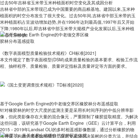
过去50年吉林省玉米带玉米种植面积时空变化及其成因分析
吉林省中部的玉米带现已成为中国重要的商品粮基地。建国以来,玉米种
植面积的时空分布发生了很大变化。过去50年间,吉林省中部玉米带的玉
米种植面积占呈波动增加趋势,并在1996年达到最高值,1997年后又开始
下降;1980年以后,即吉林省中部玉米带大规模产业化发展以后,玉米种植
重心向东移动。
《数字表面模型质量检验技术规程》CH标准[2021]
本文件规定了数字表面模型(DSM)成果质量检验的基本要求、检验工作流
程、抽样程序、质量检验、质量评定指标及质量评定等方面的要求。
基于Google Earth Engine的中老缅交界区橡胶林分布遥感提取
针对橡胶林的时空大尺度的监测主要是采用长时间序列的中低分辨率影
像，但此类影像存在大量的混合像元，严重限制了橡胶提取精度。为解决
这些问题，该研究基于Google Earth Engine（GEE）云计算平台，利用
2015－2019年Landsat OLI的多时相遥感影像数据，通过分析橡胶的物
候特征，构建分类参数和模型，应用专家知识决策树的分类方法，并结合