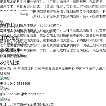
提高规划的科学性和可操作性。《导则》由总则、编制程序、规划内容、
成果要求、附则五部分组成。《导则》规定，市县国土空间规划的规划范
围包括市县行政辖区范围的陆域和管辖海域，规划编制要坚持战略性、科
上一页
下一页
学性、协调性、操作性原则，切实发挥总体规划的战略引领和刚性控制作
用。
关于我们
吉林省土地利用总体规划（2006-2020年）
吉林省土地利用总体规划（2006-2020年）以科学发展观为指导，从吉林
公司简介
新闻动态
联系我们
加入茗禾
省经济社会发展实际出发，确定全省土地利用的基本战略、主要目标和重
用户服务
点任务；以保护耕地为前提、控制建设用地为重点、节约集约用地为核
买家指南
常见问题
心，提出各类用地总体安排；按照统筹区域发展的要求，明确土地利用的
服务支持
区域发展战略和调控目标、方向；以强化政府管理职责为核心，制定规划
实施的保障措施。
服务协议
隐私声明
友情链接
国家统计局
中国农业科学院
中国资源卫星应用中心
中国科学院空天信息
研究院
电话：010-53689091
邮箱：service@databox.store
地址：北京市昌平区金域国际B座5层