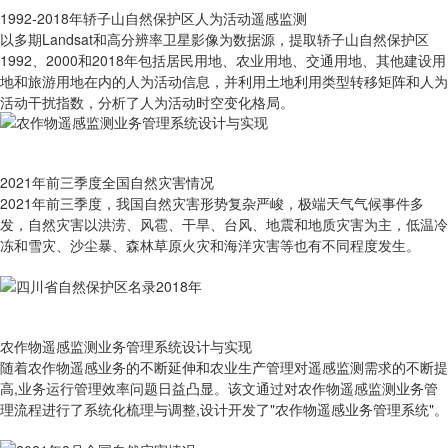
1992-2018年轿子山自然保护区人为活动遥感监测
以多期Landsat和高分辨率卫星影像为数据源，提取轿子山自然保护区
1992、2000和2018年包括居民用地、农业用地、交通用地、其他建设用
地和旅游用地在内的人为活动信息，并利用土地利用类型转移矩阵和人为
活动干扰指数，分析了人为活动时空变化格局。
2021年前三季度全国自然灾害情况
2021年前三季度，我国自然灾害形势复杂严峻，极端天气气候事件多
发，自然灾害以洪涝、风雹、干旱、台风、地震和地质灾害为主，低温冷
冻和雪灾、沙尘暴、森林草原火灾和海洋灾害等也有不同程度发生。
农作物遥感监测业务管理系统设计与实现
随着农作物遥感业务的不断延伸和农业生产管理对遥感监测需求的不断提
高,业务运行管理效率问题日益凸显。该文通过对农作物遥感监测业务管
理流程进行了系统化梳理与调整,设计开发了"农作物遥感业务管理系统"。