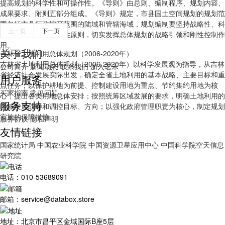
提高规划的科学性和可操作性。《导则》由总则、编制程序、规划内容、
成果要求、附则五部分组成。《导则》规定，市县国土空间规划的规划范
围包括市县行政辖区范围的陆域和管辖海域，规划编制要坚持战略性、科
上一页
下一页
学性、协调性、操作性原则，切实发挥总体规划的战略引领和刚性控制作
用。
关于我们
吉林省土地利用总体规划（2006-2020年）
吉林省土地利用总体规划（2006-2020年）以科学发展观为指导，从吉林
公司简介
新闻动态
联系我们
加入茗禾
省经济社会发展实际出发，确定全省土地利用的基本战略、主要目标和重
用户服务
点任务；以保护耕地为前提、控制建设用地为重点、节约集约用地为核
买家指南
常见问题
心，提出各类用地总体安排；按照统筹区域发展的要求，明确土地利用的
服务支持
区域发展战略和调控目标、方向；以强化政府管理职责为核心，制定规划
实施的保障措施。
服务协议
隐私声明
友情链接
国家统计局
中国农业科学院
中国资源卫星应用中心
中国科学院空天信息
研究院
电话：010-53689091
邮箱：service@databox.store
地址：北京市昌平区金域国际B座5层