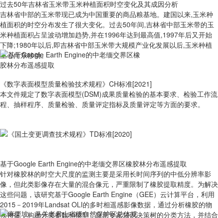
过去50年吉林省玉米带玉米种植面积时空变化及其成因分析
吉林省中部的玉米带现已成为中国重要的商品粮基地。建国以来,玉米种
植面积的时空分布发生了很大变化。过去50年间,吉林省中部玉米带的玉
米种植面积占呈波动增加趋势,并在1996年达到最高值,1997年后又开始
下降;1980年以后,即吉林省中部玉米带大规模产业化发展以后,玉米种植
重心向东移动。
《数字表面模型质量检验技术规程》CH标准[2021]
本文件规定了数字表面模型(DSM)成果质量检验的基本要求、检验工作流
程、抽样程序、质量检验、质量评定指标及质量评定等方面的要求。
基于Google Earth Engine的中老缅交界区橡胶林分布遥感提取
针对橡胶林的时空大尺度的监测主要是采用长时间序列的中低分辨率影
像，但此类影像存在大量的混合像元，严重限制了橡胶提取精度。为解决
这些问题，该研究基于Google Earth Engine（GEE）云计算平台，利用
2015－2019年Landsat OLI的多时相遥感影像数据，通过分析橡胶的物
候特征，构建分类参数和模型，应用专家知识决策树的分类方法，并结合