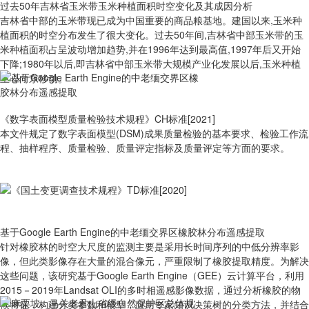
过去50年吉林省玉米带玉米种植面积时空变化及其成因分析
吉林省中部的玉米带现已成为中国重要的商品粮基地。建国以来,玉米种
植面积的时空分布发生了很大变化。过去50年间,吉林省中部玉米带的玉
米种植面积占呈波动增加趋势,并在1996年达到最高值,1997年后又开始
下降;1980年以后,即吉林省中部玉米带大规模产业化发展以后,玉米种植
重心向东移动。
《数字表面模型质量检验技术规程》CH标准[2021]
本文件规定了数字表面模型(DSM)成果质量检验的基本要求、检验工作流
程、抽样程序、质量检验、质量评定指标及质量评定等方面的要求。
基于Google Earth Engine的中老缅交界区橡胶林分布遥感提取
针对橡胶林的时空大尺度的监测主要是采用长时间序列的中低分辨率影
像，但此类影像存在大量的混合像元，严重限制了橡胶提取精度。为解决
这些问题，该研究基于Google Earth Engine（GEE）云计算平台，利用
2015－2019年Landsat OLI的多时相遥感影像数据，通过分析橡胶的物
候特征，构建分类参数和模型，应用专家知识决策树的分类方法，并结合