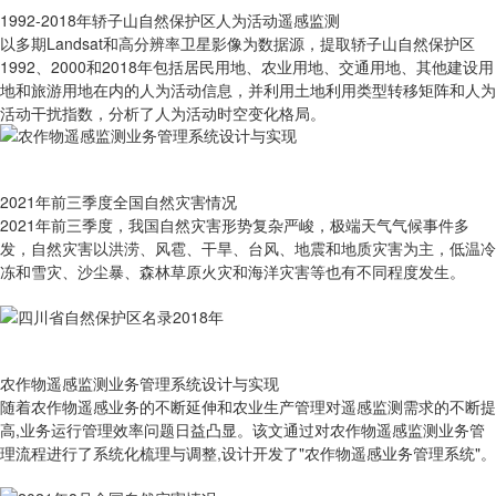
1992-2018年轿子山自然保护区人为活动遥感监测
以多期Landsat和高分辨率卫星影像为数据源，提取轿子山自然保护区
1992、2000和2018年包括居民用地、农业用地、交通用地、其他建设用
地和旅游用地在内的人为活动信息，并利用土地利用类型转移矩阵和人为
活动干扰指数，分析了人为活动时空变化格局。
2021年前三季度全国自然灾害情况
2021年前三季度，我国自然灾害形势复杂严峻，极端天气气候事件多
发，自然灾害以洪涝、风雹、干旱、台风、地震和地质灾害为主，低温冷
冻和雪灾、沙尘暴、森林草原火灾和海洋灾害等也有不同程度发生。
农作物遥感监测业务管理系统设计与实现
随着农作物遥感业务的不断延伸和农业生产管理对遥感监测需求的不断提
高,业务运行管理效率问题日益凸显。该文通过对农作物遥感监测业务管
理流程进行了系统化梳理与调整,设计开发了"农作物遥感业务管理系统"。