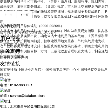
提高规划的科学性和可操作性。《导则》由总则、编制程序、规划内容、
成果要求、附则五部分组成。《导则》规定，市县国土空间规划的规划范
围包括市县行政辖区范围的陆域和管辖海域，规划编制要坚持战略性、科
上一页
下一页
学性、协调性、操作性原则，切实发挥总体规划的战略引领和刚性控制作
用。
关于我们
吉林省土地利用总体规划（2006-2020年）
吉林省土地利用总体规划（2006-2020年）以科学发展观为指导，从吉林
公司简介
新闻动态
联系我们
加入茗禾
省经济社会发展实际出发，确定全省土地利用的基本战略、主要目标和重
用户服务
点任务；以保护耕地为前提、控制建设用地为重点、节约集约用地为核
买家指南
常见问题
心，提出各类用地总体安排；按照统筹区域发展的要求，明确土地利用的
服务支持
区域发展战略和调控目标、方向；以强化政府管理职责为核心，制定规划
实施的保障措施。
服务协议
隐私声明
友情链接
国家统计局
中国农业科学院
中国资源卫星应用中心
中国科学院空天信息
研究院
电话：010-53689091
邮箱：service@databox.store
地址：北京市昌平区金域国际B座5层