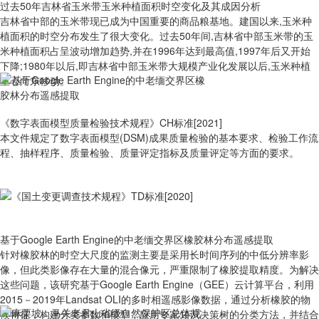
过去50年吉林省玉米带玉米种植面积时空变化及其成因分析
吉林省中部的玉米带现已成为中国重要的商品粮基地。建国以来,玉米种
植面积的时空分布发生了很大变化。过去50年间,吉林省中部玉米带的玉
米种植面积占呈波动增加趋势,并在1996年达到最高值,1997年后又开始
下降;1980年以后,即吉林省中部玉米带大规模产业化发展以后,玉米种植
重心向东移动。
《数字表面模型质量检验技术规程》CH标准[2021]
本文件规定了数字表面模型(DSM)成果质量检验的基本要求、检验工作流
程、抽样程序、质量检验、质量评定指标及质量评定等方面的要求。
基于Google Earth Engine的中老缅交界区橡胶林分布遥感提取
针对橡胶林的时空大尺度的监测主要是采用长时间序列的中低分辨率影
像，但此类影像存在大量的混合像元，严重限制了橡胶提取精度。为解决
这些问题，该研究基于Google Earth Engine（GEE）云计算平台，利用
2015－2019年Landsat OLI的多时相遥感影像数据，通过分析橡胶的物
候特征，构建分类参数和模型，应用专家知识决策树的分类方法，并结合