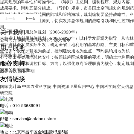
提高规划的科学性和可操作性。《导则》由总则、编制程序、规划内容、
成果要求、附则五部分组成。《导则》规定，市县国土空间规划的规划范
围包括市县行政辖区范围的陆域和管辖海域，规划编制要坚持战略性、科
上一页
下一页
学性、协调性、操作性原则，切实发挥总体规划的战略引领和刚性控制作
用。
关于我们
吉林省土地利用总体规划（2006-2020年）
吉林省土地利用总体规划（2006-2020年）以科学发展观为指导，从吉林
公司简介
新闻动态
联系我们
加入茗禾
省经济社会发展实际出发，确定全省土地利用的基本战略、主要目标和重
用户服务
点任务；以保护耕地为前提、控制建设用地为重点、节约集约用地为核
买家指南
常见问题
心，提出各类用地总体安排；按照统筹区域发展的要求，明确土地利用的
服务支持
区域发展战略和调控目标、方向；以强化政府管理职责为核心，制定规划
实施的保障措施。
服务协议
隐私声明
友情链接
国家统计局
中国农业科学院
中国资源卫星应用中心
中国科学院空天信息
研究院
电话：010-53689091
邮箱：service@databox.store
地址：北京市昌平区金域国际B座5层