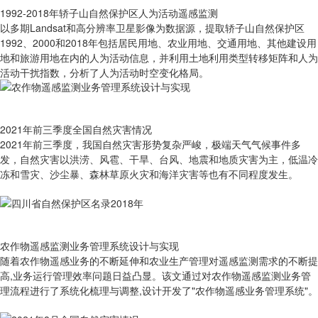
1992-2018年轿子山自然保护区人为活动遥感监测
以多期Landsat和高分辨率卫星影像为数据源，提取轿子山自然保护区
1992、2000和2018年包括居民用地、农业用地、交通用地、其他建设用
地和旅游用地在内的人为活动信息，并利用土地利用类型转移矩阵和人为
活动干扰指数，分析了人为活动时空变化格局。
2021年前三季度全国自然灾害情况
2021年前三季度，我国自然灾害形势复杂严峻，极端天气气候事件多
发，自然灾害以洪涝、风雹、干旱、台风、地震和地质灾害为主，低温冷
冻和雪灾、沙尘暴、森林草原火灾和海洋灾害等也有不同程度发生。
农作物遥感监测业务管理系统设计与实现
随着农作物遥感业务的不断延伸和农业生产管理对遥感监测需求的不断提
高,业务运行管理效率问题日益凸显。该文通过对农作物遥感监测业务管
理流程进行了系统化梳理与调整,设计开发了"农作物遥感业务管理系统"。