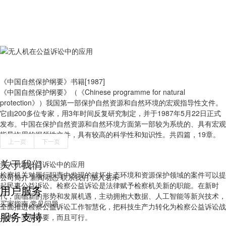
《中国自然保护纲要》书籍[1987]
《中国自然保护纲要》（《Chinese programme for natural
protection》）我国第一部保护自然资源和自然环境的宏观指导性文件。
它由200多位专家，用3年时间反复研究制定，并于1987年5月22日正式
发布。中国在保护自然资源和自然环境方面第一部较为系统的、具有宏观
指导怍用的纲领性文件，具有较高的科学性和知识性。共四篇，19章。
上一页
下一页
关于我们
无人机在公益诉讼中的应用
检察机关对履行职责中发现的破坏生态环境和资源保护领域的案件可以提
公司简介
新闻动态
联系我们
加入茗禾
起民事公益诉讼。检察公益诉讼是法律赋予检察机关新的职能。在新时
用户服务
代，面临新的形势和发展机遇，主动拥抱大数据、人工智能等新兴技术，
买家指南
常见问题
全面推进检察公益诉讼工作智慧化，把科技生产力转化为检察公益诉讼战
服务支持
斗力，非常必要，而且可行。