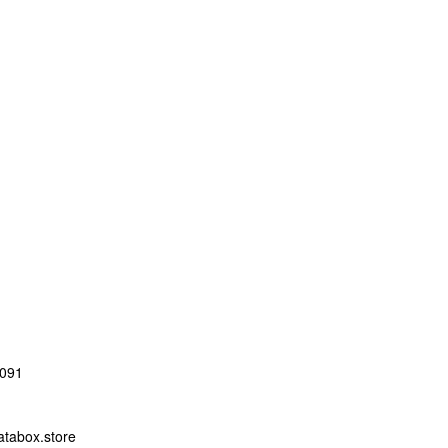
091
abox.store