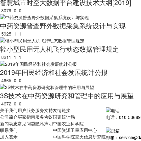
智慧城市时空大数据平台建设技术大纲[2019]
3079
0
0
中药资源普查野外数据采集系统设计与实现
5925
1
1
轻小型民用无人机飞行动态数据管理规定
8211
1
1
2019年国民经济和社会发展统计公报
4665
0
0
3S技术在中药资源研究和管理中的应用与展望
4672
0
0
关于我们
用户服务
服务支持
友情链接
公司简介
买家指南
服务协议
国家统计局
电话：010-53689
新闻动态
常见问题
隐私声明
中国农业科学院
联系我们
中国资源卫星应用中心
加入茗禾
中国科学院空天信息研究院
邮箱：service@dat