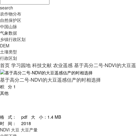
search
农作物分布
自然保护区
中国山脉
气象数据
乡镇行政区划
DEM
土壤类型
行政区划
首页
学习园地
科技文献
农业遥感
基于高分二号-NDVI的大豆
基于高分二号-NDVI的大豆遥感估产的时相选择
积 分
1
其他
格 式：
pdf
大 小：
1.4 MB
时 间：
2018
NDVI
大豆
大豆产量
立即下载