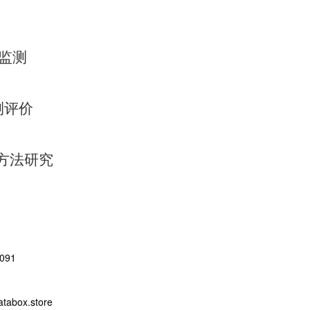
感监测
测评价
方法研究
091
abox.store