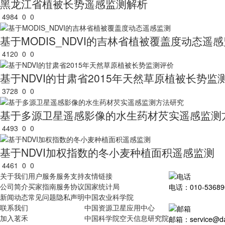
黑龙江省植被长势遥感监测解析
4984
0
0
基于MODIS_NDVI的吉林省植被覆盖度动态遥
4120
0
0
基于NDVI的甘肃省2015年天然草原植被长势监
3728
0
0
基于多源卫星遥感影像的水生药材芡实遥感监测
4493
0
0
基于NDVI加权指数的冬小麦种植面积遥感监测
4461
0
0
关于我们
用户服务
服务支持
友情链接
公司简介
买家指南
服务协议
国家统计局
电话：010-53689
新闻动态
常见问题
隐私声明
中国农业科学院
联系我们
中国资源卫星应用中心
加入茗禾
中国科学院空天信息研究院
邮箱：service@dat