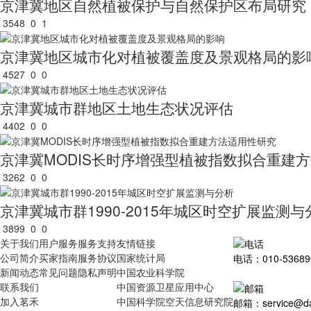
京津冀地区自然植被保护与自然保护区布局研究
3548
0
1
京津冀地区城市化对植被覆盖度及景观格局的影
4527
0
0
京津冀城市群地区土地生态状况评估
4402
0
0
京津冀MODIS长时序增强型植被指数拟合重建
3262
0
0
京津冀城市群1990-2015年城区时空扩展监测与
3899
0
0
关于我们
用户服务
服务支持
友情链接
公司简介
买家指南
服务协议
国家统计局
电话：010-53689
新闻动态
常见问题
隐私声明
中国农业科学院
联系我们
中国资源卫星应用中心
加入茗禾
中国科学院空天信息研究院
邮箱：service@dat