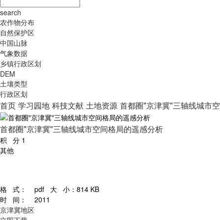
search
农作物分布
自然保护区
中国山脉
气象数据
乡镇行政区划
DEM
土壤类型
行政区划
首页
学习园地
科技文献
土地资源
首都圈"京津冀"三轴线城市
首都圈"京津冀"三轴线城市空间格局的遥感分析
积 分
1
其他
格 式：
pdf
大 小：
814 KB
时 间：
2011
京津冀地区
立即下载