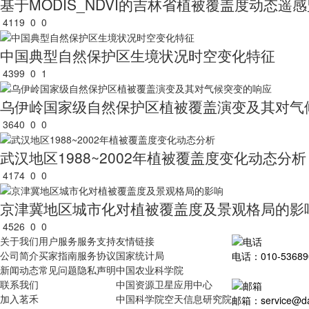
基于MODIS_NDVI的吉林省植被覆盖度动态遥
4119
0
0
中国典型自然保护区生境状况时空变化特征
4399
0
1
乌伊岭国家级自然保护区植被覆盖演变及其对气
3640
0
0
武汉地区1988~2002年植被覆盖度变化动态分析
4174
0
0
京津冀地区城市化对植被覆盖度及景观格局的影
4526
0
0
关于我们
用户服务
服务支持
友情链接
公司简介
买家指南
服务协议
国家统计局
电话：010-53689
新闻动态
常见问题
隐私声明
中国农业科学院
联系我们
中国资源卫星应用中心
加入茗禾
中国科学院空天信息研究院
邮箱：service@dat