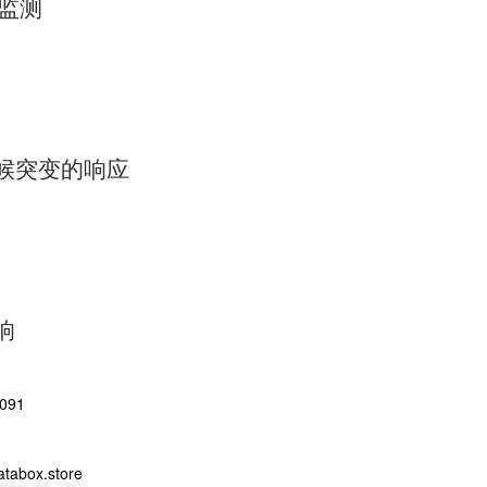
感监测
候突变的响应
响
091
abox.store