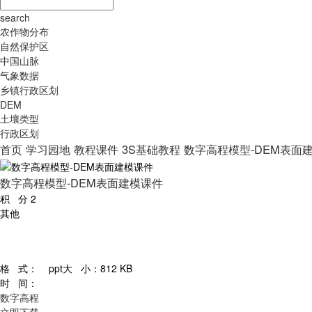
search
农作物分布
自然保护区
中国山脉
气象数据
乡镇行政区划
DEM
土壤类型
行政区划
首页
学习园地
教程课件
3S基础教程
数字高程模型-DEM表面
数字高程模型-DEM表面建模课件
积 分
2
其他
格 式：
ppt
大 小：
812 KB
时 间：
数字高程
立即下载