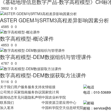
《基础地理信息数字产品-数字高程模型》CH标准[2
3802
0
0
ASTER GDEM与SRTM3高程差异影响因素分析
4585
0
0
数字高程模型-概论课件
4853
0
0
数字高程模型-DEM数据组织与管理课件
4787
0
0
数字高程模型-DEM数据获取方法课件
5116
0
0
关于我们
用户服务
服务支持
友情链接
公司简介
买家指南
服务协议
国家统计局
电话：010-53689
新闻动态
常见问题
隐私声明
中国农业科学院
联系我们
中国资源卫星应用中心
加入茗禾
中国科学院空天信息研究院
邮箱：service@dat