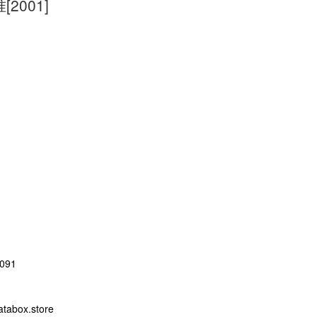
001]
091
abox.store