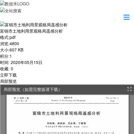
首页
学习园地
富锦市土地利用景观格局遥感分析
富锦市土地利用景观格局遥感分析
格式
:
pdf
浏览
:
4800
大小
:
607 KB
积分
:
1
时间
:
2020年05月15日
收藏
:
0
立即下载
局部预览