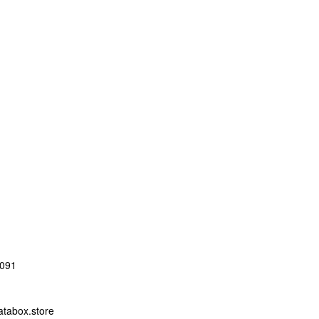
091
abox.store