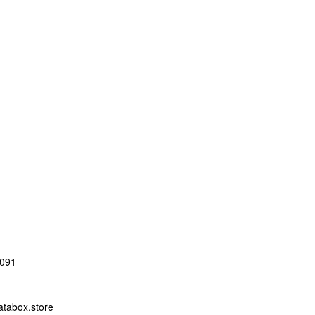
091
abox.store