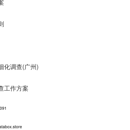
案
则
化调查(广州)
查工作方案
091
abox.store