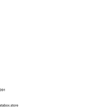
091
abox.store