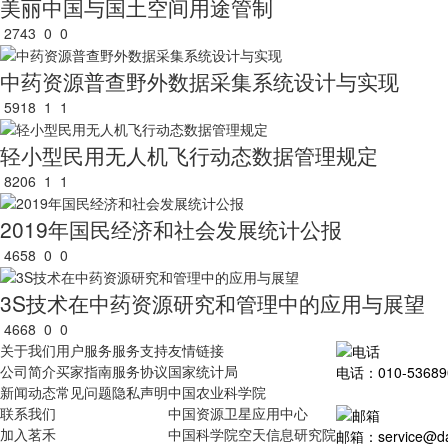
美丽中国与国土空间用途管制
2743
0
0
中药资源普查野外数据采集系统设计与实现
5918
1
1
轻小型民用无人机飞行动态数据管理规定
8206
1
1
2019年国民经济和社会发展统计公报
4658
0
0
3S技术在中药资源研究和管理中的应用与展望
4668
0
0
关于我们
用户服务
服务支持
友情链接
公司简介
买家指南
服务协议
国家统计局
电话：010-53689
新闻动态
常见问题
隐私声明
中国农业科学院
联系我们
中国资源卫星应用中心
加入茗禾
中国科学院空天信息研究院
邮箱：service@dat