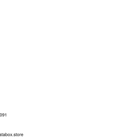
091
abox.store