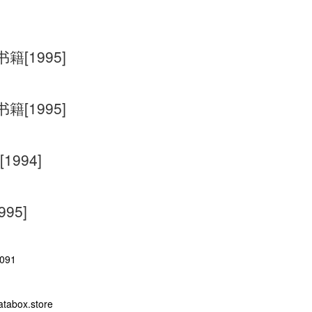
[1995]
[1995]
994]
95]
091
abox.store