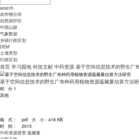
search
农作物分布
自然保护区
中国山脉
气象数据
乡镇行政区划
DEM
土壤类型
行政区划
首页
学习园地
科技文献
中药资源
基于空间信息技术的野生广
基于空间信息技术的野生广布种药用植物资源蕴藏量估算方法研
积 分
1
其他
格 式：
pdf
大 小：
416 KB
时 间：
2013
中药资源普查
蕴藏量
立即下载