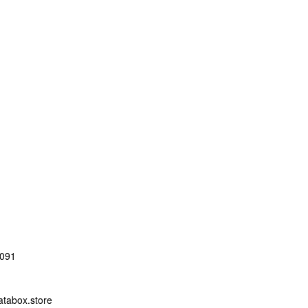
091
abox.store