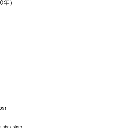
20年）
091
abox.store