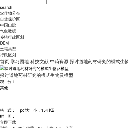
search
农作物分布
自然保护区
中国山脉
气象数据
乡镇行政区划
DEM
土壤类型
行政区划
首页
学习园地
科技文献
中药资源
探讨道地药材研究的模式生
探讨道地药材研究的模式生物及模型
积 分
1
其他
格 式：
pdf
大 小：
154 KB
时 间：
立即下载
浏览（ 3563 )
收藏（0）
点赞（0）
分享