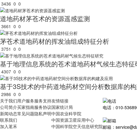
3436
0
0
道地药材茅苍术的资源遥感监测
3661
0
0
茅苍术道地药材的挥发油组成特征分析
3751
0
0
基于地理信息系统的苍术道地药材气候生态特征
4307
0
0
基于3S技术的中药道地药材空间分析数据库的
2986
0
0
关于我们
用户服务
服务支持
友情链接
公司简介
买家指南
服务协议
国家统计局
电话：010-53689
新闻动态
常见问题
隐私声明
中国农业科学院
联系我们
中国资源卫星应用中心
加入茗禾
中国科学院空天信息研究院
邮箱：service@dat