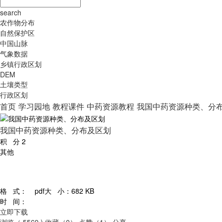
search
农作物分布
自然保护区
中国山脉
气象数据
乡镇行政区划
DEM
土壤类型
行政区划
首页
学习园地
教程课件
中药资源教程
我国中药资源种类、分
我国中药资源种类、分布及区划
积 分
2
其他
格 式：
pdf
大 小：
682 KB
时 间：
立即下载
浏览（ 5569 )
收藏（0）
点赞（1）
分享