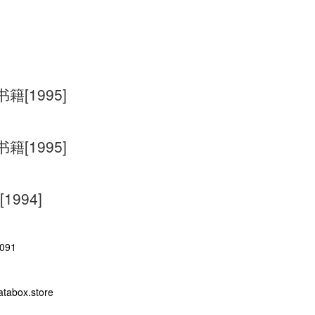
[1995]
[1995]
994]
091
abox.store