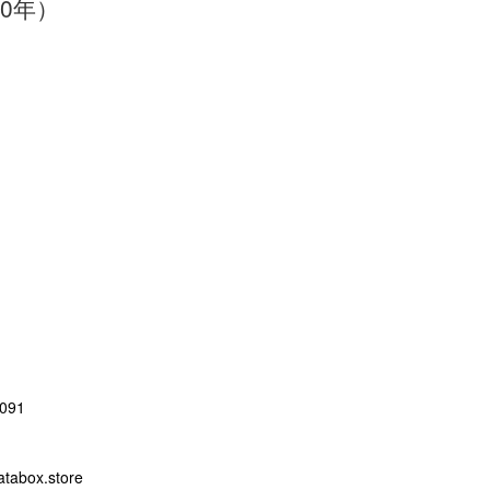
20年）
091
abox.store