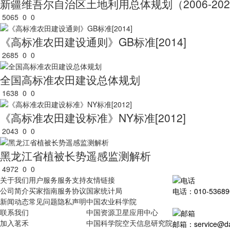
新疆维吾尔自治区土地利用总体规划（2006-20
5065
0
0
《高标准农田建设通则》GB标准[2014]
2685
0
0
全国高标准农田建设总体规划
1638
0
0
《高标准农田建设标准》NY标准[2012]
2043
0
0
黑龙江省植被长势遥感监测解析
4972
0
0
关于我们
用户服务
服务支持
友情链接
公司简介
买家指南
服务协议
国家统计局
电话：010-53689
新闻动态
常见问题
隐私声明
中国农业科学院
联系我们
中国资源卫星应用中心
加入茗禾
中国科学院空天信息研究院
邮箱：service@dat