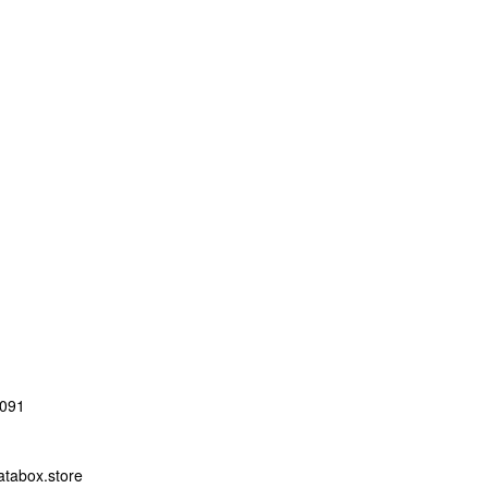
091
abox.store