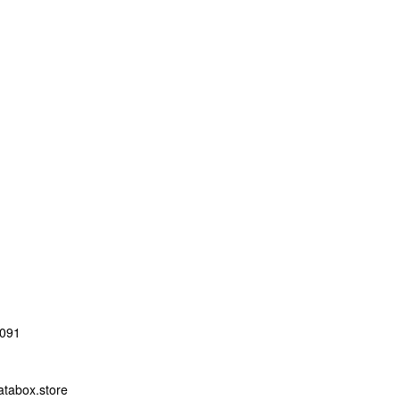
091
abox.store